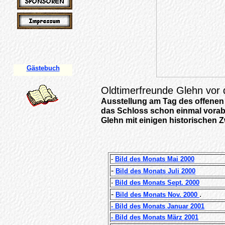
Gästebuch
Oldtimerfreunde Glehn vor
Ausstellung am
Tag des offene
das Schloss schon einmal vorab
Glehn mit einigen historischen 
-
Bild des Monats Mai 2000
-
Bild des Monats Juli 2000
-
Bild des Monats Sept. 2000
-
.
Bild des Monats Nov. 2000
- Bild des Monats Januar 2001
- Bild des Monats März 2001